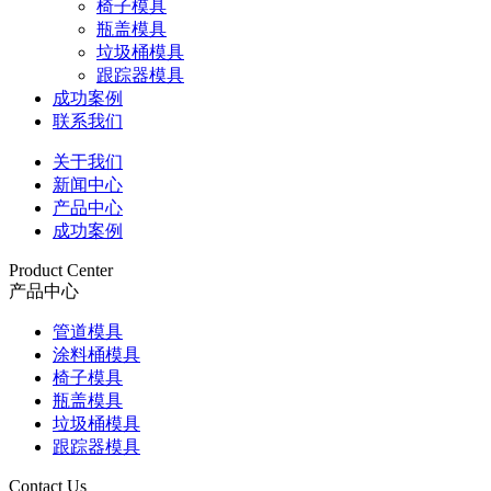
椅子模具
瓶盖模具
垃圾桶模具
跟踪器模具
成功案例
联系我们
关于我们
新闻中心
产品中心
成功案例
Product Center
产品中心
管道模具
涂料桶模具
椅子模具
瓶盖模具
垃圾桶模具
跟踪器模具
Contact Us