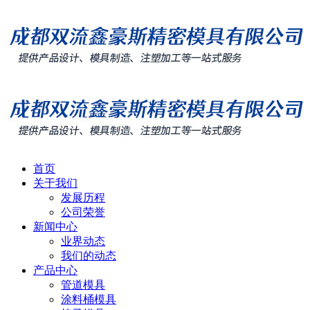
首页
关于我们
发展历程
公司荣誉
新闻中心
业界动态
我们的动态
产品中心
管道模具
涂料桶模具