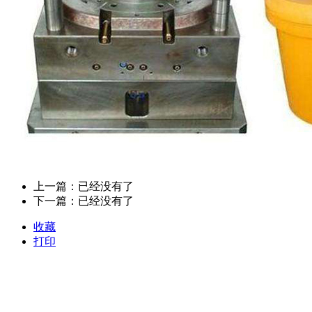
上一篇：已经没有了
下一篇：已经没有了
收藏
打印